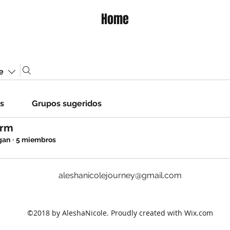
Home
e
s
Grupos sugeridos
orm
gan
·
5 miembros
aleshanicolejourney@gmail.com
©2018 by AleshaNicole. Proudly created with Wix.com